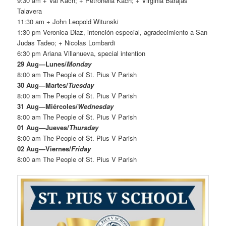
9:30 am + Val Kach; + Petronella Kach; + Virginia Barajas
Talavera
11:30 am + John Leopold Witunski
1:30 pm Veronica Diaz, intención especial, agradecimiento a San
Judas Tadeo; + Nicolas Lombardi
6:30 pm Ariana Villanueva, special intention
29 Aug—Lunes/
Monday
8:00 am The People of St. Pius V Parish
30 Aug—Martes/
Tuesday
8:00 am The People of St. Pius V Parish
31 Aug—Miércoles/
Wednesday
8:00 am The People of St. Pius V Parish
01 Aug—Jueves/
Thurs
day
8:00 am The People of St. Pius V Parish
02 Aug—Viernes/
Fri
day
8:00 am The People of St. Pius V Parish