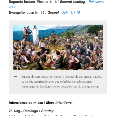
Segunda lectura
–Efesios 4:1-6 /
Second
reading
—
Ephesians
4:1-6
Evangelio
–Juan 6:1-15 /
Gospel
—
John 6:1-15
Enseguida tomó Jesús los panes, y después de dar gracias a Dios,
se los fue repartiendo a los que se habían sentado a comer.
Igualmente les fue dando de los pescados todo lo que quisieron.
Intenciones de misas /
Mass intentions
:
28 Aug—Domingo
/
Sunday