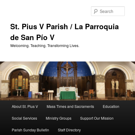
Skip
to
Sear
primary
content
St. Pius V Parish / La Parroquia
de San Pío V
Welcoming. Teaching. Transforming Lives.
Main
About St. Pius V
Mass Times and Sacraments
Education
menu
Social Services
Ministry Groups
Support Our Mission
Parish Sunday Bulletin
Staff Directory