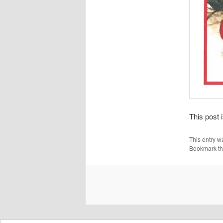
This post i
This entry w
Bookmark t