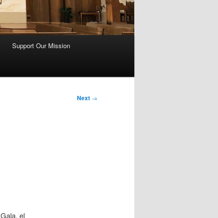
Support Our Mission
Next
→
Gala, el