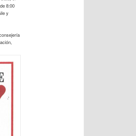
 de 8:00
ile y
consejería
ación,