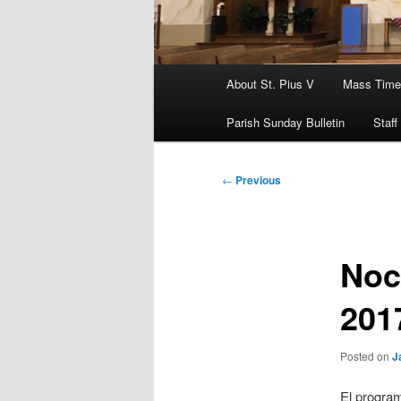
Main
About St. Pius V
Mass Time
menu
Parish Sunday Bulletin
Staff
Post
←
Previous
navigation
Noc
201
Posted on
J
El program