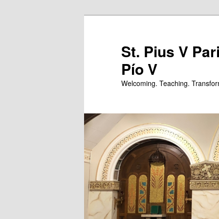
Skip
to
primary
St. Pius V Par
content
Pío V
Welcoming. Teaching. Transfor