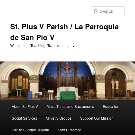
Skip
to
Sear
primary
content
St. Pius V Parish / La Parroquia
de San Pío V
Welcoming. Teaching. Transforming Lives.
Main
About St. Pius V
Mass Times and Sacraments
Education
menu
Social Services
Ministry Groups
Support Our Mission
Parish Sunday Bulletin
Staff Directory