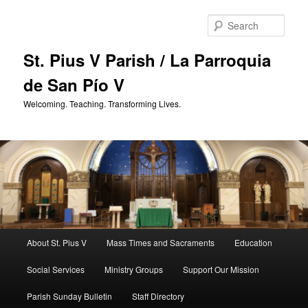
Skip
to
Sear
primary
content
St. Pius V Parish / La Parroquia
de San Pío V
Welcoming. Teaching. Transforming Lives.
Main
About St. Pius V
Mass Times and Sacraments
Education
menu
Social Services
Ministry Groups
Support Our Mission
Parish Sunday Bulletin
Staff Directory